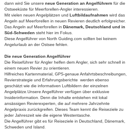
dann wird Sie unsere
neue Generation an Angelführern
für die
Ostseeküste für Meerforellen-Angler interessieren.
Mit vielen neuen Angelplätzen und
Luftbildaufnahmen
wird das
Angeln auf Meerforellen in neuen Revieren deutlich erfolgreicher.
Das Angeln auf Meerforellen in
Dänemark, Deutschland und in
Süd-Schweden
steht hier im Fokus.
Diese Angelführer von North Guiding.com sollten bei keinem
Angelurlaub an der Ostsee fehlen.
Die neue Generation Angelführer
Die Reiseführer für Angler helfen dem Angler, sich sehr schnell in
einem neuen Revier zu orientieren.
Hilfreiches Kartenmaterial, GPS-genaue Anfahrtsbeschreibungen,
Revierstrategie und Erfahrungsberichte werden ebenso
geschätzt wie die informativen Luftbildern der einzelnen
Angelplätze.Unsere Angelführer verfügen über exklusive
Insiderinformation. Denn die Inhalte entstehen mit lokal
ansässigen Revierexperten, die auf mehrere Jahrzehnte
Angelpraxis zurückgreifen. Dieses Team kennt die Reiseziele zu
jeder Jahreszeit wie die eigene Westentasche.
Die Angelführer gibt es für Reiseziele in Deutschland, Dänemark,
Schweden und Island.