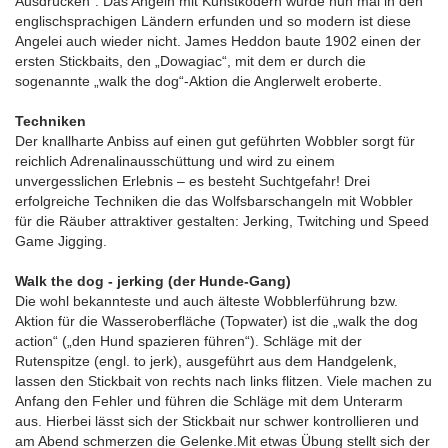
Ausdrücken“. Das Angeln mit Kunstködern wurde nun mal in den
englischsprachigen Ländern erfunden und so modern ist diese
Angelei auch wieder nicht. James Heddon baute 1902 einen der
ersten Stickbaits, den „Dowagiac“, mit dem er durch die
sogenannte „walk the dog“-Aktion die Anglerwelt eroberte.
Techniken
Der knallharte Anbiss auf einen gut geführten Wobbler sorgt für
reichlich Adrenalinausschüttung und wird zu einem
unvergesslichen Erlebnis – es besteht Suchtgefahr! Drei
erfolgreiche Techniken die das Wolfsbarschangeln mit Wobbler
für die Räuber attraktiver gestalten: Jerking, Twitching und Speed
Game Jigging.
Walk the dog - jerking (der Hunde-Gang)
Die wohl bekannteste und auch älteste Wobblerführung bzw.
Aktion für die Wasseroberfläche (Topwater) ist die „walk the dog
action“ („den Hund spazieren führen“). Schläge mit der
Rutenspitze (engl. to jerk), ausgeführt aus dem Handgelenk,
lassen den Stickbait von rechts nach links flitzen. Viele machen zu
Anfang den Fehler und führen die Schläge mit dem Unterarm
aus. Hierbei lässt sich der Stickbait nur schwer kontrollieren und
am Abend schmerzen die Gelenke.Mit etwas Übung stellt sich der