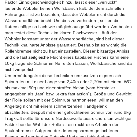
Faktor Einholgeschwindigkeit hinzu, lässt dieser „verrückt“
laufende Wobbler keinen Wolfsbarsch kalt. Bei dem schnellen
Führungsstil ist zu beachten, dass der Wobbler nicht durch die
Wasseroberfläche bricht. Um dies zu verhindern, sollten die
Rutenschläge so flach wie möglich ausgeführt werden. Am besten
man testet diese Technik im klaren Flachwasser. Läuft der
Wobbler konstant unter der Wasseroberfläche, sind bei dieser
Technik knallharte Anbisse garantiert. Deshalb ist es wichtig die
Rollenbremse nicht zu hart einzustellen. Dieser blitzartige Anbiss
und die fast zeitgleiche Flucht eines kapitalen Fisches kann eine
10kg tragende Schnur im Nu reißen lassen, Wolfsbarsche sind da
nicht zimperlich.
Um ermüdungsfrei diese Techniken umzusetzen eignen sich
Spinnruten mit einer Länge von 2,40m oder 2,70m mit einem WG
bis maximal 50g und einer straffen Aktion (vom Hersteller
angegeben als „fast“ bzw. „extra fast action“). Größe und Gewicht
der Rolle sollten mit der Spinnrute harmonieren, will man den
Angeltag nicht mit einem schmerzenden Handgelenk
abschließen. Bespult mit einer geflochtenen Schnur von rund 9kg
Tragkraft sollte für unsere Nordseewölfe ausreichen. Ein wichtiger
Faktor bei der Wahl der Rolle ist ein ruckfreies Arbeiten der
Spulenbremse. Aufgrund der dehnungsarmen geflochtenen
Schnur und der harten Rute sind bei einer fehlerhaften