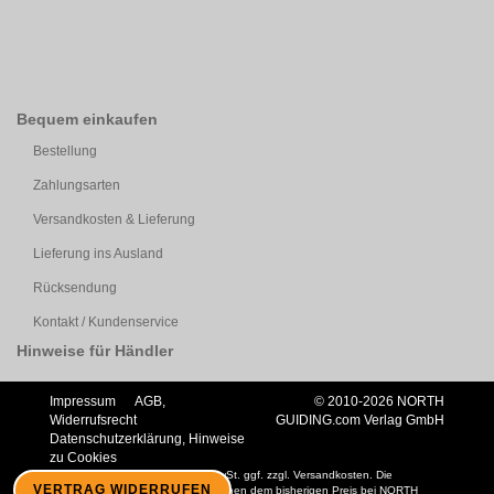
Bequem einkaufen
Bestellung
Zahlungsarten
Versandkosten & Lieferung
Lieferung ins Ausland
Rücksendung
Kontakt / Kundenservice
Hinweise für Händler
Impressum
AGB,
© 2010-2026 NORTH
Widerrufsrecht
GUIDING.com Verlag GmbH
Datenschutzerklärung, Hinweise
zu Cookies
Alle Preise für Endkunden inkl. MwSt. ggf. zzgl. Versandkosten. Die
VERTRAG WIDERRUFEN
durchgestrichenen Preise entsprechen dem bisherigen Preis bei NORTH