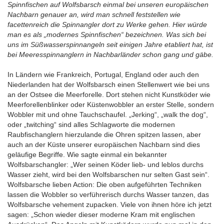
Spinnfischen auf Wolfsbarsch einmal bei unseren europäischen
Nachbarn genauer an, wird man schnell feststellen wie
facettenreich die Spinnangler dort zu Werke gehen. Hier würde
man es als „modernes Spinnfischen“ bezeichnen. Was sich bei
uns im Süßwasserspinnangeln seit einigen Jahre etabliert hat, ist
bei Meeresspinnanglern in Nachbarländer schon gang und gäbe.
In Ländern wie Frankreich, Portugal, England oder auch den
Niederlanden hat der Wolfsbarsch einen Stellenwert wie bei uns
an der Ostsee die Meerforelle. Dort stehen nicht Kunstköder wie
Meerforellenblinker oder Küstenwobbler an erster Stelle, sondern
Wobbler mit und ohne Tauchschaufel. „Jerking“, „walk the dog“,
oder „twitching“ sind alles Schlagworte die modernen
Raubfischanglern hierzulande die Ohren spitzen lassen, aber
auch an der Küste unserer europäischen Nachbarn sind dies
geläufige Begriffe. Wie sagte einmal ein bekannter
Wolfsbarschangler: „Wer seinen Köder lieb- und leblos durchs
Wasser zieht, wird bei den Wolfsbarschen nur selten Gast sein“.
Wolfsbarsche lieben Action: Die oben aufgeführten Techniken
lassen die Wobbler so verführerisch durchs Wasser tanzen, das
Wolfsbarsche vehement zupacken. Viele von ihnen höre ich jetzt
sagen: „Schon wieder dieser moderne Kram mit englischen