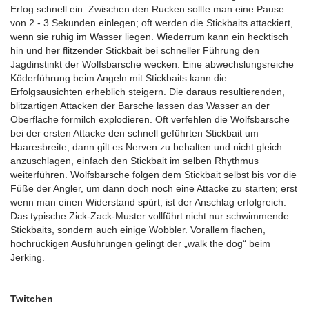
Erfog schnell ein. Zwischen den Rucken sollte man eine Pause
von 2 - 3 Sekunden einlegen; oft werden die Stickbaits attackiert,
wenn sie ruhig im Wasser liegen. Wiederrum kann ein hecktisch
hin und her flitzender Stickbait bei schneller Führung den
Jagdinstinkt der Wolfsbarsche wecken. Eine abwechslungsreiche
Köderführung beim Angeln mit Stickbaits kann die
Erfolgsausichten erheblich steigern. Die daraus resultierenden,
blitzartigen Attacken der Barsche lassen das Wasser an der
Oberfläche förmilch explodieren. Oft verfehlen die Wolfsbarsche
bei der ersten Attacke den schnell geführten Stickbait um
Haaresbreite, dann gilt es Nerven zu behalten und nicht gleich
anzuschlagen, einfach den Stickbait im selben Rhythmus
weiterführen. Wolfsbarsche folgen dem Stickbait selbst bis vor die
Füße der Angler, um dann doch noch eine Attacke zu starten; erst
wenn man einen Widerstand spürt, ist der Anschlag erfolgreich.
Das typische Zick-Zack-Muster vollführt nicht nur schwimmende
Stickbaits, sondern auch einige Wobbler. Vorallem flachen,
hochrückigen Ausführungen gelingt der „walk the dog“ beim
Jerking.
Twitchen