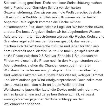
Steinschüttung gesichert. Dicht an dieser Steinschüttung suchen
kleine Fische oder Garnelen Schutz vor der harten
Gezeitenströmung. Das wissen auch die Wolfsbarsche, deshalb
gilt es dort die Wobbler zu platzieren. Kommen wir zur besten
Angelzeit. Rein logisch kommen die Fische mit der
aufkommenden Flut, doch tickt die Logik der Wolfsbarsche etwas
anders. Die beste Angelzeit finden wir bei abgehendem Wasser.
Aufgrund der harten Ebbströmung werden die Fische, Krebse und
Granelen regelrecht aus den Steinen gespült, das wiederum
machen sich die Wolfsbarsche zunutze und jagen förmlich aus
dem Hinterhalt nach leichter Beute. Pie mal Auge spielt sich die
heiße Phase zwischen 2,5 Std. vor Ebbe bis 1 Std. danach ab.
Finden wir diese heiße Phase noch in den Morgenstunden oder
Abendstunden, stehen die Chancen einen oder mehrere
Wolfsbarsche zu fassen am günstigsten. Fischt man über Tag
sind weitere Faktoren wie aufgewühltes Wasser, wolkiger Himmel
und leicht auflandiger Wind erfolgversprechend. Doch sollte man
sich bewusst sein, das nicht an jedem Wellenbrecher
Wolfsbarsche jagen.Hier lautet die Devise mobil sein, denn wer
sich zu lange an ein und derselben Buhne aufhält, verpasst
womöglich einen jagenden Wolfsbarschtrupp an dem
Wellenbrecher nebenan.