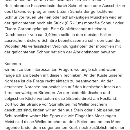
Rollenbremse Fischverluste durch Schnurbruch oder Ausschlitzen
des Hakens vorprogrammiert. Zum Schutz der geflochtenen
Schnur vor rauen Steinen oder scharfkantigen Muscheln wird an
der geflochtenen noch ein Stück (0,5 - 1m) monofile Schnur oder
Fluoro-Carbon geknüpft. Eine Qualitätschnur mit einem
Durchmesser von ca. 0,40mm sollte in den meisten Fällen
ausreichen, dickere Schnüre beeinflussen zu sehr den Lauf der
Wobbler. Als verlässlicher Verbindungsknoten der monofilen mit
der geflochtenen Schnur hat sich der Albrightknoten bewährt.
Kommen
wir nun zu den interessanten Fragen, wo angle ich und wann
fange ich am besten mit diesen Techniken. An der Küste unserer
Nordsee ist die Frage recht einfach zu beantworten. An der
deutschen Nordsee hauptsächlich auf den friesischen Inseln an
ihren seewärtigen Stränden. An der niederländischen und
belgischen Küste verlaufen diese Strände direkt am Festland.
Dort wo die Strände vor Sturmfluten mit Wellenbrechern
geschützt sind, finden wir an den aus Stein oder Holz gebauten
Schutzwällen wahre Hot Spots die wie Finger ins Meer ragen.
Meist sind diese Wellenbrecher an den Seiten und am ins Meer
ragende Ende, dem so genannten Kopf, noch zusätzlich mit einer