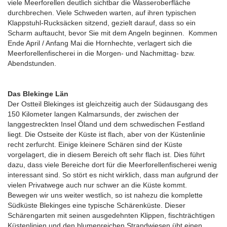
viele Meerforellen deutlich sichtbar die Wasseroberfläche
durchbrechen. Viele Schweden warten, auf ihren typischen
Klappstuhl-Rucksäcken sitzend, gezielt darauf, dass so ein
Scharm auftaucht, bevor Sie mit dem Angeln beginnen. Kommen
Ende April / Anfang Mai die Hornhechte, verlagert sich die
Meerforellenfischerei in die Morgen- und Nachmittag- bzw.
Abendstunden.
Das Blekinge Län
Der Ostteil Blekinges ist gleichzeitig auch der Südausgang des
150 Kilometer langen Kalmarsunds, der zwischen der
langgestreckten Insel Öland und dem schwedischen Festland
liegt. Die Ostseite der Küste ist flach, aber von der Küstenlinie
recht zerfurcht. Einige kleinere Schären sind der Küste
vorgelagert, die in diesem Bereich oft sehr flach ist. Dies führt
dazu, dass viele Bereiche dort für die Meerforellenfischerei wenig
interessant sind. So stört es nicht wirklich, dass man aufgrund der
vielen Privatwege auch nur schwer an die Küste kommt.
Bewegen wir uns weiter westlich, so ist nahezu die komplette
Südküste Blekinges eine typische Schärenküste. Dieser
Schärengarten mit seinen ausgedehnten Klippen, fischträchtigen
Küstenlinien und den blumenreichen Strandwiesen übt einen