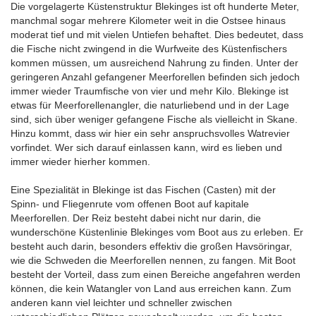
Die vorgelagerte Küstenstruktur Blekinges ist oft hunderte Meter,
manchmal sogar mehrere Kilometer weit in die Ostsee hinaus
moderat tief und mit vielen Untiefen behaftet. Dies bedeutet, dass
die Fische nicht zwingend in die Wurfweite des Küstenfischers
kommen müssen, um ausreichend Nahrung zu finden. Unter der
geringeren Anzahl gefangener Meerforellen befinden sich jedoch
immer wieder Traumfische von vier und mehr Kilo. Blekinge ist
etwas für Meerforellenangler, die naturliebend und in der Lage
sind, sich über weniger gefangene Fische als vielleicht in Skane.
Hinzu kommt, dass wir hier ein sehr anspruchsvolles Watrevier
vorfindet. Wer sich darauf einlassen kann, wird es lieben und
immer wieder hierher kommen.
Eine Spezialität in Blekinge ist das Fischen (Casten) mit der
Spinn- und Fliegenrute vom offenen Boot auf kapitale
Meerforellen. Der Reiz besteht dabei nicht nur darin, die
wunderschöne Küstenlinie Blekinges vom Boot aus zu erleben. Er
besteht auch darin, besonders effektiv die großen Havsöringar,
wie die Schweden die Meerforellen nennen, zu fangen. Mit Boot
besteht der Vorteil, dass zum einen Bereiche angefahren werden
können, die kein Watangler von Land aus erreichen kann. Zum
anderen kann viel leichter und schneller zwischen