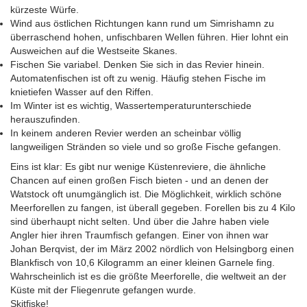
kürzeste Würfe.
Wind aus östlichen Richtungen kann rund um Simrishamn zu
überraschend hohen, unfischbaren Wellen führen. Hier lohnt ein
Ausweichen auf die Westseite Skanes.
Fischen Sie variabel. Denken Sie sich in das Revier hinein.
Automatenfischen ist oft zu wenig. Häufig stehen Fische im
knietiefen Wasser auf den Riffen.
Im Winter ist es wichtig, Wassertemperaturunterschiede
herauszufinden.
In keinem anderen Revier werden an scheinbar völlig
langweiligen Stränden so viele und so große Fische gefangen.
Eins ist klar: Es gibt nur wenige Küstenreviere, die ähnliche
Chancen auf einen großen Fisch bieten - und an denen der
Watstock oft unumgänglich ist. Die Möglichkeit, wirklich schöne
Meerforellen zu fangen, ist überall gegeben. Forellen bis zu 4 Kilo
sind überhaupt nicht selten. Und über die Jahre haben viele
Angler hier ihren Traumfisch gefangen. Einer von ihnen war
Johan Berqvist, der im März 2002 nördlich von Helsingborg einen
Blankfisch von 10,6 Kilogramm an einer kleinen Garnele fing.
Wahrscheinlich ist es die größte Meerforelle, die weltweit an der
Küste mit der Fliegenrute gefangen wurde.
Skitfiske!