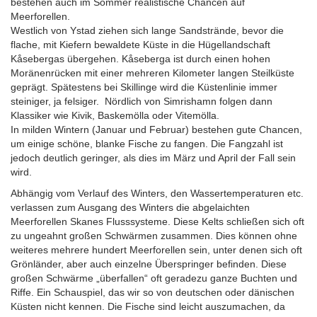
bestehen auch im Sommer realistische Chancen auf
Meerforellen.
Westlich von Ystad ziehen sich lange Sandstrände, bevor die
flache, mit Kiefern bewaldete Küste in die Hügellandschaft
Kåsebergas übergehen. Kåseberga ist durch einen hohen
Moränenrücken mit einer mehreren Kilometer langen Steilküste
geprägt. Spätestens bei Skillinge wird die Küstenlinie immer
steiniger, ja felsiger. Nördlich von Simrishamn folgen dann
Klassiker wie Kivik, Baskemölla oder Vitemölla.
In milden Wintern (Januar und Februar) bestehen gute Chancen,
um einige schöne, blanke Fische zu fangen. Die Fangzahl ist
jedoch deutlich geringer, als dies im März und April der Fall sein
wird.
Abhängig vom Verlauf des Winters, den Wassertemperaturen etc.
verlassen zum Ausgang des Winters die abgelaichten
Meerforellen Skanes Flusssysteme. Diese Kelts schließen sich oft
zu ungeahnt großen Schwärmen zusammen. Dies können ohne
weiteres mehrere hundert Meerforellen sein, unter denen sich oft
Grönländer, aber auch einzelne Überspringer befinden. Diese
großen Schwärme „überfallen“ oft geradezu ganze Buchten und
Riffe. Ein Schauspiel, das wir so von deutschen oder dänischen
Küsten nicht kennen. Die Fische sind leicht auszumachen, da