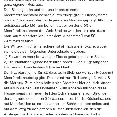
ganz eigenen Reiz aus.
Das Blekinge Län und der uns interessierende
Meerforellenbestand werden durch einige große Flusssysteme
wie der Skräbeån oder der legendären Mörrum geprägt. Allein die
aufstiegsstarke Mörrum beheimatet einen der größten
Meerforellenstämme der Welt. Und so wundert es nicht, dass
man kaum Meerforellen unter dem Mindestmaß von 50
Zentimetern fängt.
Die Winter- / Frühjahrsfischerei ist ähnlich wie in Skane, wobei
sich die beiden folgenden Unterschiede ergeben:
1) Es werden merklich weniger Fische gefangen als in Skane.
2) Die Blankfisch-Quote ist deutlich höher – von 10 gefangenen
Fischen sind mindestens 6 Fische blank.
Der Hauptgrund hierfür ist, dass es in Blekinge weniger Flüsse mit
Meerforellenaufstieg gibt. Diese sind zum Teil sehr groß, wie z.B.
die Mörrum. Zum einen halten sich Absteiger hier deutlich länger
auf als in kleinen Flusssystemen. Zum anderen münden diese
Flüsse meist im inneren Teil des Schärengartens von Blekinge,
der aufgrund des hohen Süßwasseranteils für die Küstenfischerei
auf Meerforellen uninteressant ist. Im Schärengarten selbst und
auf dem Weg zu den offenen Küstenlinien verteilen sich die
Absteiger viel breitgefächerter, als dies in Skane der Fall ist.