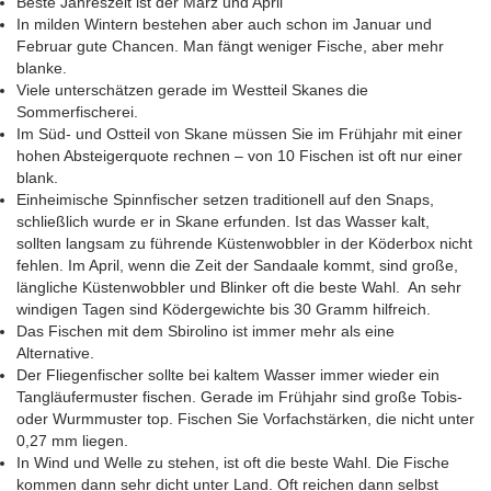
Beste Jahreszeit ist der März und April
In milden Wintern bestehen aber auch schon im Januar und
Februar gute Chancen. Man fängt weniger Fische, aber mehr
blanke.
Viele unterschätzen gerade im Westteil Skanes die
Sommerfischerei.
Im Süd- und Ostteil von Skane müssen Sie im Frühjahr mit einer
hohen Absteigerquote rechnen – von 10 Fischen ist oft nur einer
blank.
Einheimische Spinnfischer setzen traditionell auf den Snaps,
schließlich wurde er in Skane erfunden. Ist das Wasser kalt,
sollten langsam zu führende Küstenwobbler in der Köderbox nicht
fehlen. Im April, wenn die Zeit der Sandaale kommt, sind große,
längliche Küstenwobbler und Blinker oft die beste Wahl. An sehr
windigen Tagen sind Ködergewichte bis 30 Gramm hilfreich.
Das Fischen mit dem Sbirolino ist immer mehr als eine
Alternative.
Der Fliegenfischer sollte bei kaltem Wasser immer wieder ein
Tangläufermuster fischen. Gerade im Frühjahr sind große Tobis-
oder Wurmmuster top. Fischen Sie Vorfachstärken, die nicht unter
0,27 mm liegen.
In Wind und Welle zu stehen, ist oft die beste Wahl. Die Fische
kommen dann sehr dicht unter Land. Oft reichen dann selbst