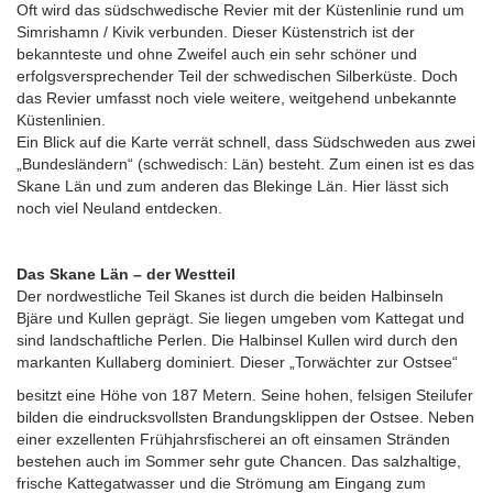
Oft wird das südschwedische Revier mit der Küstenlinie rund um
Simrishamn / Kivik verbunden. Dieser Küstenstrich ist der
bekannteste und ohne Zweifel auch ein sehr schöner und
erfolgsversprechender Teil der schwedischen Silberküste. Doch
das Revier umfasst noch viele weitere, weitgehend unbekannte
Küstenlinien.
Ein Blick auf die Karte verrät schnell, dass Südschweden aus zwei
„Bundesländern“ (schwedisch: Län) besteht. Zum einen ist es das
Skane Län und zum anderen das Blekinge Län. Hier lässt sich
noch viel Neuland entdecken.
Das Skane Län – der Westteil
Der nordwestliche Teil Skanes ist durch die beiden Halbinseln
Bjäre und Kullen geprägt. Sie liegen umgeben vom Kattegat und
sind landschaftliche Perlen. Die Halbinsel Kullen wird durch den
markanten Kullaberg dominiert.
Dieser „Torwächter zur Ostsee“
besitzt eine Höhe von 187 Metern. Seine hohen, felsigen Steilufer
bilden die eindrucksvollsten Brandungsklippen der Ostsee. Neben
einer exzellenten Frühjahrsfischerei an oft einsamen Stränden
bestehen auch im Sommer sehr gute Chancen. Das salzhaltige,
frische Kattegatwasser und die Strömung am Eingang zum