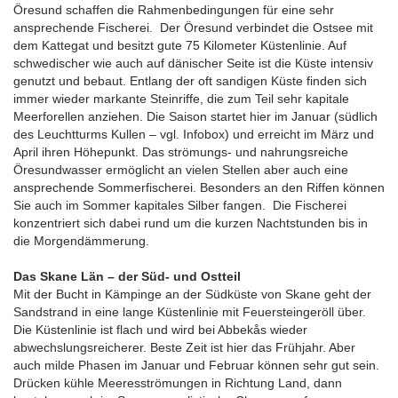
Öresund schaffen die Rahmenbedingungen für eine sehr
ansprechende Fischerei. Der Öresund verbindet die Ostsee mit
dem Kattegat und besitzt gute 75 Kilometer Küstenlinie. Auf
schwedischer wie auch auf dänischer Seite ist die Küste intensiv
genutzt und bebaut. Entlang der oft sandigen Küste finden sich
immer wieder markante Steinriffe, die zum Teil sehr kapitale
Meerforellen anziehen. Die Saison startet hier im Januar (südlich
des Leuchtturms Kullen – vgl. Infobox) und erreicht im März und
April ihren Höhepunkt. Das strömungs- und nahrungsreiche
Öresundwasser ermöglicht an vielen Stellen aber auch eine
ansprechende Sommerfischerei. Besonders an den Riffen können
Sie auch im Sommer kapitales Silber fangen. Die Fischerei
konzentriert sich dabei rund um die kurzen Nachtstunden bis in
die Morgendämmerung.
Das Skane Län – der Süd- und Ostteil
Mit der Bucht in Kämpinge an der Südküste von Skane geht der
Sandstrand in eine lange Küstenlinie mit Feuersteingeröll über.
Die Küstenlinie ist flach und wird bei Abbekås wieder
abwechslungsreicherer. Beste Zeit ist hier das Frühjahr. Aber
auch milde Phasen im Januar und Februar können sehr gut sein.
Drücken kühle Meeresströmungen in Richtung Land, dann